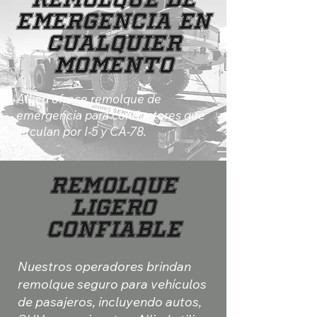
Emergencia en
Cualquier
Momento
Allied ofrece remolque de
emergencia para conductores que
circulan por I-5 y CA-78.
Remolque
Ligero
Confiable
Nuestros operadores brindan
remolque seguro para vehículos
de pasajeros, incluyendo autos,