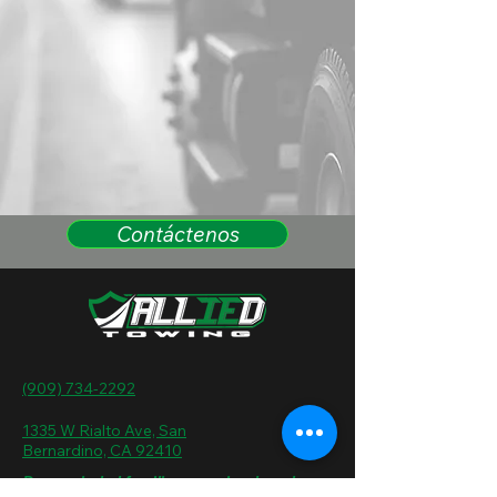
Contáctenos
(909) 734-2292
1335 W Rialto Ave, San
Bernardino, CA 92410
De propiedad familiar y arraigada en la