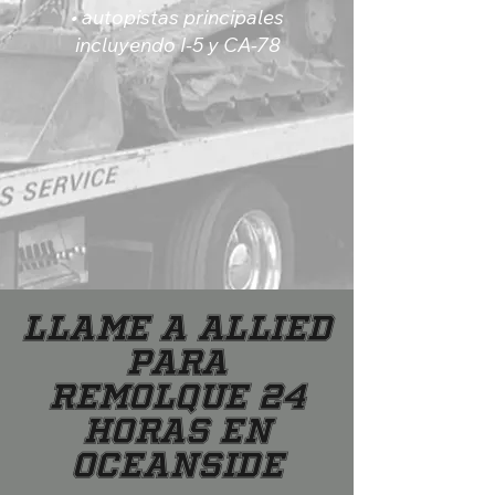
• autopistas principales
incluyendo I-5 y CA-78
Llame a Allied
para
Remolque 24
Horas en
Oceanside