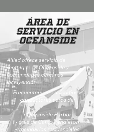
Área de
Servicio en
Oceanside
Allied ofrece servicio de
remolque en Oceanside y
comunidades cercanas
incluyendo:
Frecuentemente asistimos a
conductores cerca de:
• Oceanside Harbor
• área de Camp Pendleton
• vecindarios residenciales