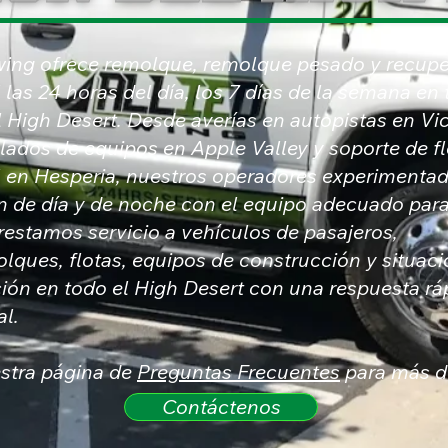
wing ofrece remolque, remolque pesado y recup
las 24 horas del día, los 7 días de la semana en 
l High Desert. Desde averías en autopistas en Vic
slados de equipos en Apple Valley y soporte de f
 en Hesperia, nuestros operadores experimenta
 de día y de noche con el equipo adecuado par
Prestamos servicio a vehículos de pasajeros,
lques, flotas, equipos de construcción y situac
ión en todo el High Desert con una respuesta rá
al.
estra página de
Preguntas Frecuentes
para más de
Contáctenos