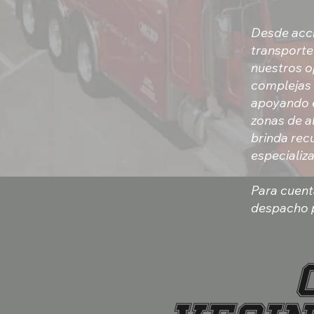
Desde acci
transporte
nuestros o
complejas 
apoyando el
zonas de a
brinda rec
especializ
Para cuent
despacho p