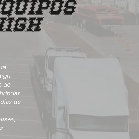
EQUIPOS
HIGH
ota
High
s de
brindar
 días de
buses,
os