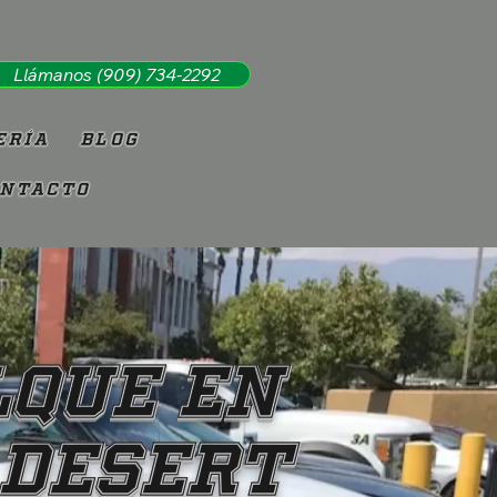
Llámanos (909) 734-2292
ería
Blog
ntacto
lque en
 DESERT