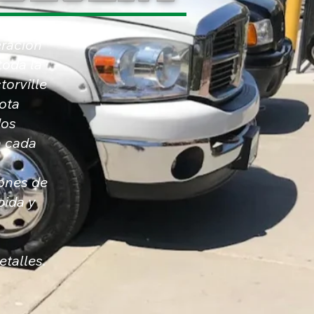
eración
toda la
torville
lota
dos
a cada
iones de
pida y
talles.