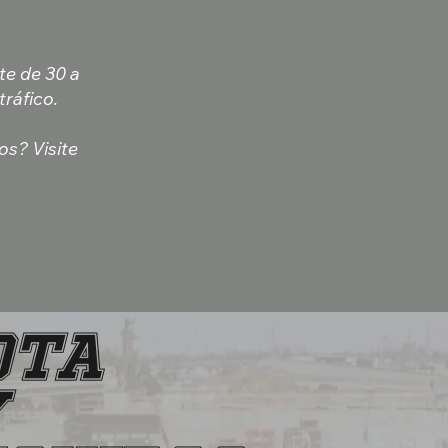
te de 30 a
ráfico.
os? Visite
OTA
Y