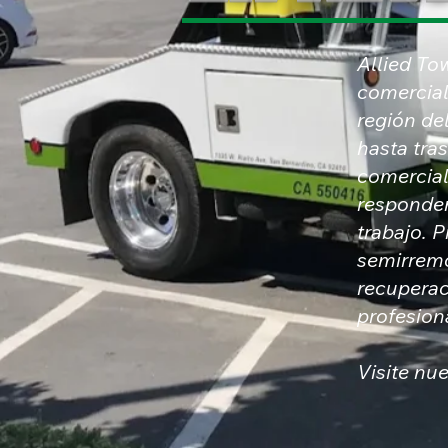
Allied To
comercial 
región de
hasta tra
comercial
responden
trabajo. 
semirremo
recuperac
profesion
Visite nu