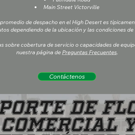
Main Street Victorville
 promedio de despacho en el High Desert es típicamen
tos dependiendo de la ubicación y las condiciones de t
s sobre cobertura de servicio o capacidades de equip
nuestra página de
Preguntas Frecuentes
.
Contáctenos
PORTE DE FL
COMERCIAL 