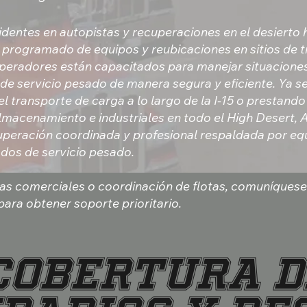
dentes en autopistas y recuperaciones en el desierto 
 programado de equipos y reubicaciones en sitios de t
peradores están capacitados para manejar situacione
de servicio pesado de manera segura y eficiente. Ya s
 transporte de carga a lo largo de la I-15 o prestando 
lmacenamiento e industriales en todo el High Desert, A
uperación coordinada y profesional respaldada por eq
ados de servicio pesado.
as comerciales o coordinación de flotas, comuníquese
ara obtener soporte prioritario.
COBERTURA D