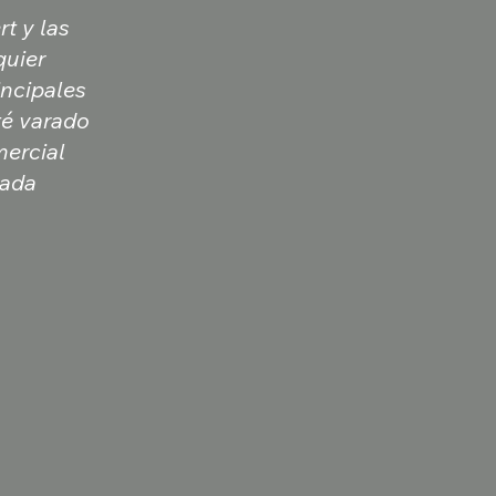
t y las
quier
incipales
té varado
mercial
gada