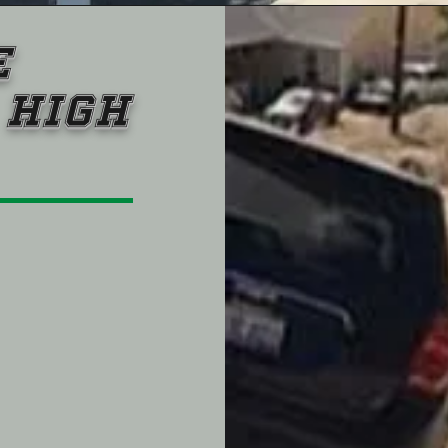
e
 HIGH