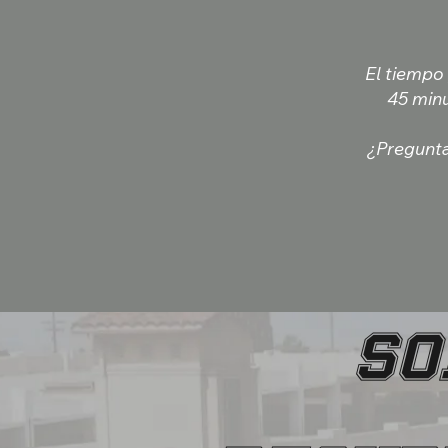
El tiempo
45 minu
¿Pregunta
SO