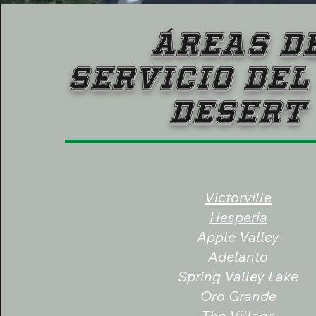
Áreas d
servicio del
Desert
Victorville
Hesperia
Apple Valley
Adelanto
Spring Valley Lake
Oro Grande
The Village