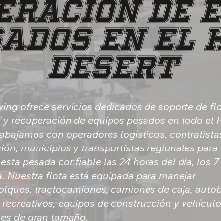
ERACIÓN DE 
ADOS EN EL 
DESERT
wing ofrece
servicios
dedicados de soporte de fl
 y recuperación de equipos pesados en todo el 
rabajamos con operadores logísticos, contratista
ión, municipios y transportistas regionales para 
esta pesada confiable las 24 horas del día, los 7
. Nuestra flota está equipada para manejar
lques, tractocamiones, camiones de caja, auto
 recreativos, equipos de construcción y vehícul
es de gran tamaño.