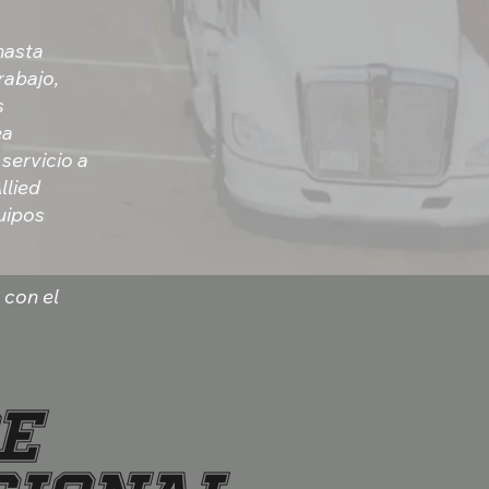
hasta
rabajo,
s
ea
servicio a
llied
uipos
 con el
E