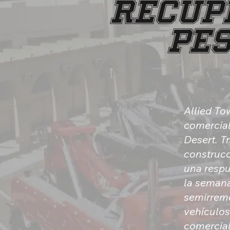
RECUP
PES
Allied To
comercial
Desert. T
construcc
una respu
la semana
semirremo
vehículos
comercial