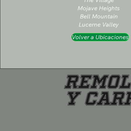
Mojave Heights
Bell Mountain
Lucerne Valley
Volver a Ubicaciones
REMOL
Y CAR