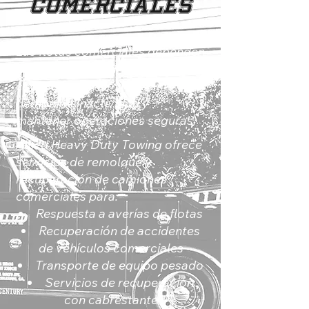
comerciales
Las flotas comerciales dependen
de proveedores de remolque
confiables para minimizar el
tiempo de inactividad y
mantener operaciones seguras.
Allied Heavy Duty Towing ofrece
servicios de remolque y
recuperación de camiones
comerciales para:
Respuesta a averías de flotas
Recuperación de accidentes
de vehículos comerciales
Transporte de equipo pesado
Servicios de recuperación
con cabrestante