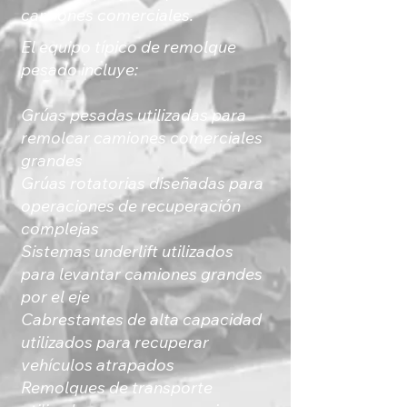
camiones comerciales.
El equipo típico de remolque
pesado incluye:
Grúas pesadas utilizadas para
remolcar camiones comerciales
grandes
Grúas rotatorias diseñadas para
operaciones de recuperación
complejas
Sistemas underlift utilizados
para levantar camiones grandes
por el eje
Cabrestantes de alta capacidad
utilizados para recuperar
vehículos atrapados
Remolques de transporte