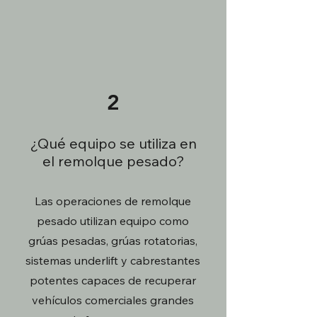
2
¿Qué equipo se utiliza en
el remolque pesado?
Las operaciones de remolque
pesado utilizan equipo como
grúas pesadas, grúas rotatorias,
sistemas underlift y cabrestantes
potentes capaces de recuperar
vehículos comerciales grandes