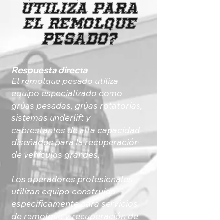
utiliza para
el remolque
pesado?
Respuesta directa
El remolque pesado utiliza
equipo especializado como
grúas pesadas, grúas rotatorias,
sistemas underlift y
cabrestantes de alta capacidad
diseñados para la recuperación
de vehículos grandes.
Los operadores profesionales
utilizan equipo construido
específicamente para servicios
de remolque y recuperación de