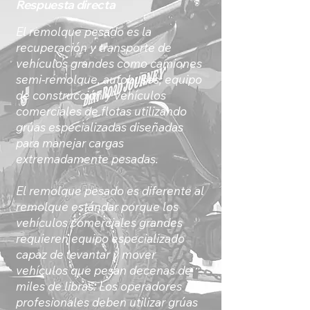
Respuesta directa
El remolque pesado es la
recuperación y transporte de
vehículos grandes como camiones
semi-remolque, autobuses, equipo
de construcción y vehículos
comerciales de flotas utilizando
grúas especializadas diseñadas
para manejar cargas
extremadamente pesadas.
El remolque pesado es diferente al
remolque estándar porque los
vehículos comerciales grandes
requieren equipo especializado
capaz de levantar y mover
vehículos que pesan decenas de
miles de libras. Los operadores
profesionales deben utilizar grúas