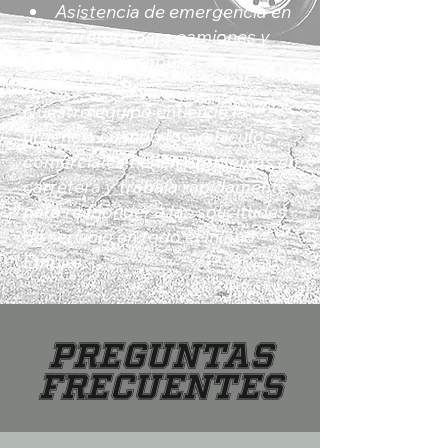
Asistencia de emergencia en
carretera para camiones y
autobuses
Nuestro equipo entiende la
urgencia cuando los vehículos
comerciales tienen problemas en
carretera y trabaja rápidamente
para responder a las solicitudes
de servicio en todo el Inland
Empire.
Preguntas
frecuentes