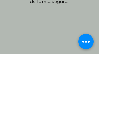
de forma segura.
3
¿Qué vehículos
requieren remolque
pesado?
Los vehículos que comúnmente
requieren remolque pesado
incluyen camiones semi-