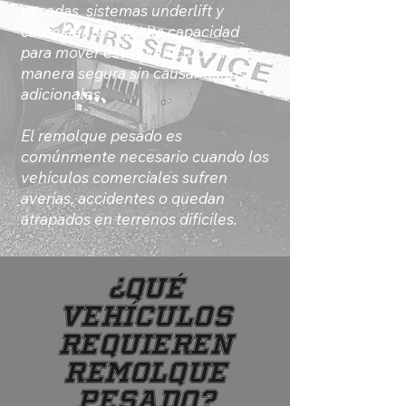
pesadas, sistemas underlift y
cabrestantes de alta capacidad
para mover estos vehículos de
manera segura sin causar daños
adicionales.
El remolque pesado es
comúnmente necesario cuando los
vehículos comerciales sufren
averías, accidentes o quedan
atrapados en terrenos difíciles.
¿Qué
vehículos
requieren
remolque
pesado?