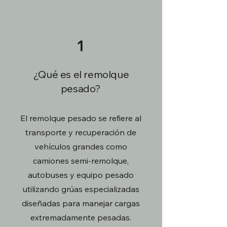
1
¿Qué es el remolque
pesado?
El remolque pesado se refiere al
transporte y recuperación de
vehículos grandes como
camiones semi-remolque,
autobuses y equipo pesado
utilizando grúas especializadas
diseñadas para manejar cargas
extremadamente pesadas.