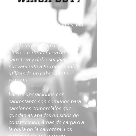
Respuesta directa
Un servicio de winch-out es una
operación de recuperación
utilizada cuando un vehículo
queda atrapado en lodo, arena,
nieve o terreno fuera de la
carretera y debe ser jalado
nuevamente a terreno estable
utilizando un cabrestante
potente.
Las recuperaciones con
cabrestante son comunes para
camiones comerciales que
quedan atrapados en sitios de
construcción, áreas de carga o a
la orilla de la carretera. Los