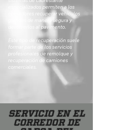
sistemas de cabrestante
especializados permiten a los
operadores recuperar vehículos
grandes de manera segura y
devolverlos al pavimento.
Este tipo de recuperación suele
formar parte de los servicios
profesionales de remolque y
recuperación de camiones
comerciales.
Servicio en el
corredor de