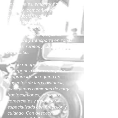
comerciales, empresas de
logística, compañías de
construcción y operadores
independientes con una
respuesta confiable para
necesidades complejas de
remolque y transporte en zonas
urbanas, rurales y corredores de
autopistas.
Desde recuperaciones de
emergencia hasta transporte
programado de equipo en
trayectos de larga distancia,
manejamos camiones de carga,
tractocamiones, vehículos
comerciales y maquinaria
especializada con precisión y
cuidado. Con despacho