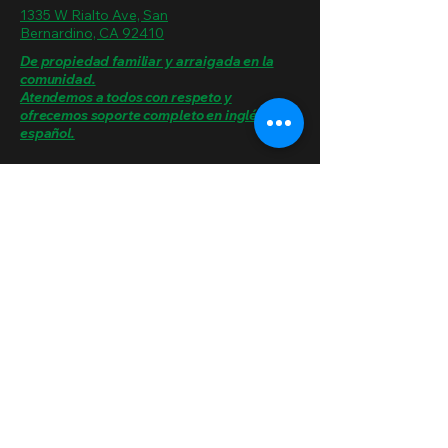
1335 W Rialto Ave, San
Bernardino, CA 92410
De propiedad familiar y arraigada en la
comunidad.
Atendemos a todos con respeto y
ofrecemos soporte completo en inglés y
español.
Hablamos español.
Política de Privacidad
Declaración de Accesibilidad
© 2025 por
alliedheavydutytowing Diseñado
por VisionCore Systems