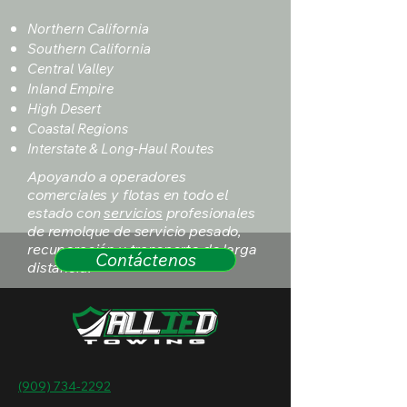
Northern California
Southern California
Central Valley
Inland Empire
High Desert
Coastal Regions
Interstate & Long-Haul Routes
Apoyando a operadores
comerciales y flotas en todo el
estado con
servicios
profesionales
de remolque de servicio pesado,
recuperación y transporte de larga
Contáctenos
distancia.
(909) 734-2292