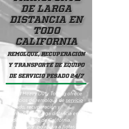
DE LARGA
DISTANCIA EN
TODO
CALIFORNIA
Remolque, recuperación
y transporte de equipo
de servicio pesado 24/7
Allied Heavy Duty Towing ofrece
servicios de remolque de
servicio
pesado, recuperación y
transporte de larga distancia en
todo el estado de California.
Nuestro equipo apoya a flotas