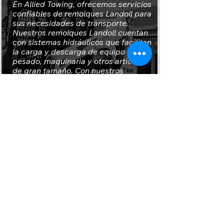
En Allied Towing, ofrecemos servicios
confiables de remolques Landoll para
sus necesidades de transporte.
Nuestros remolques Landoll cuentan
con sistemas hidráulicos que facilitan
la carga y descarga de equipo
pesado, maquinaria y otros artículos
de gran tamaño. Con nuestros
operadores experimentados,
garantizamos un transporte seguro,
ya sea para equipos de construcción,
contenedores o maquinaria industrial.
Confíe en Allied Towing para obtener
servicios eficientes de remolques
Landoll que se adaptan a sus
necesidades de transporte
especializadas, entregando sus
valiosos bienes con cuidado y
profesionalismo.
Llámanos (619) 776-1142