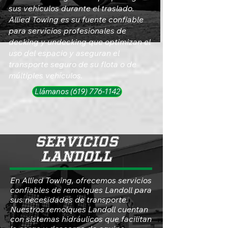
sus vehículos durante el traslado.
Allied Towing es su fuente confiable
para servicios profesionales de
decking y undecking que optimizan el
uso del espacio y aseguran el
transporte seguro de su flota o de
múltiples vehículos.
Llámanos (619) 776-1142
SERVICIOS
LANDOLL
En Allied Towing, ofrecemos servicios
confiables de remolques Landoll para
sus necesidades de transporte.
Nuestros remolques Landoll cuentan
con sistemas hidráulicos que facilitan