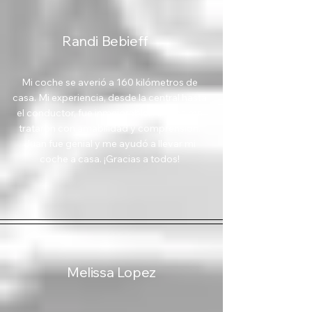
Randi Bebieff
Mi coche se averió a 160 kilómetros de
casa. Mi experiencia, desde la central hasta
el conductor, fue inmejorable. Ambos me
trataron con amabilidad y comprensión.
Juan fue genial y me ayudó a llevar mi
coche a casa. ¡Gracias a todos!
Melissa Lopez