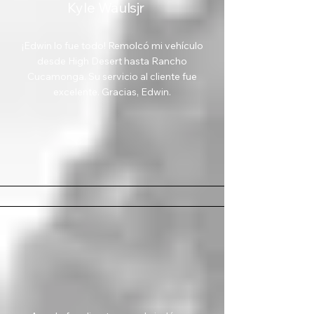
Kyle Waulsjr
¡Edwin lo fue todo! Remolcó mi vehículo
desde High Desert hasta Rancho
Cucamonga. Su servicio al cliente fue
excelente. Gracias, Edwin.