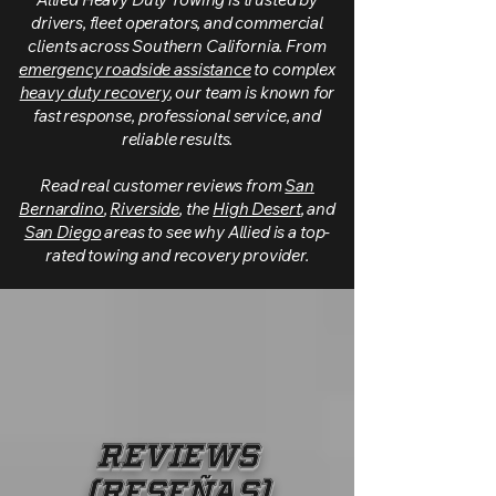
drivers, fleet operators, and commercial
clients across Southern California. From
emergency roadside assistance
to complex
heavy duty recovery
, our team is known for
fast response, professional service, and
reliable results.
Read real customer reviews from
San
Bernardino
,
Riverside
, the
High Desert
, and
San Diego
areas to see why Allied is a top-
rated towing and recovery provider.
Reviews
(Reseñas)