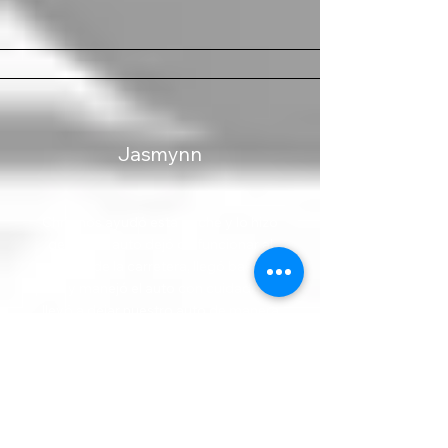
Jasmynn
Chris nos ayudó esta noche y lo hizo
genial. Mi auto dejó de funcionar al
costado de la carretera, llegó bastante
rápido y manejó el auto con cuidado y nos
llevó a dejar nuestro auto de manera
segura, gracias.