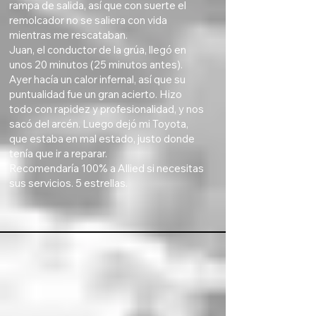
rampa de salida, así que con suerte el
remolcador no se saliera con vida
mientras me rescataban.
Juan, el conductor de la grúa, llegó en
unos 20 minutos (25 minutos antes).
Ayer hacía un calor infernal, así que su
puntualidad fue un gran acierto. Hizo
todo con rapidez y profesionalidad, y nos
sacó del arcén. Luego dejó mi Toyota,
que estaba en mal estado, justo donde
tenía que ir a reparar.
Recomendaría 100% a Allied si necesitas
sus servicios. 5 estrellas.