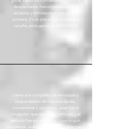
¡puaj! Tanto los conductores como el
despachador fueron profesionales,
amables y brindaron un servicio de
primera. Es un placer dar una buena
reseña, ¡esta gente es INCREÍBLE!
Llamé a la compañía de remolque y
respondieron de manera rápida,
conveniente y oportuna. Juan fue el
conductor que reparó mi vehículo y el
servicio fue excelente; no tuve ningún
problema. Juan hizo todo lo posible para