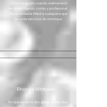
¡John me ayudó cuando realmente lo
necesité! Rápido, cortés y profesional.
Recomendaría Allied a cualquiera que
necesite servicios de remolque.
Rhonda Whittaker
Así que necesité dos grúas en dos días,