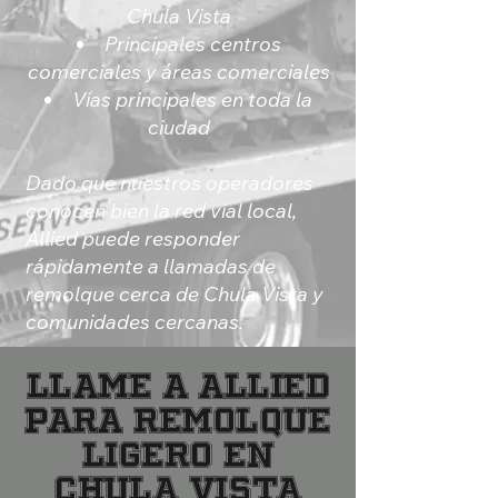
Chula Vista
Principales centros
comerciales y áreas comerciales
Vías principales en toda la
ciudad
Dado que nuestros operadores
conocen bien la red vial local,
Allied puede responder
rápidamente a llamadas de
remolque cerca de Chula Vista y
comunidades cercanas.
Llame a Allied
para Remolque
Ligero en
Chula Vista