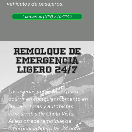
vehículos de pasajeros.
Llámanos (619) 776-1142
Remolque de
Emergencia
Ligero 24/7
Las averías vehiculares pueden
ocurrir en cualquier momento en
las carreteras y autopistas
concurridas de Chula Vista.
Allied ofrece remolque de
emergencia ligero las 24 horas