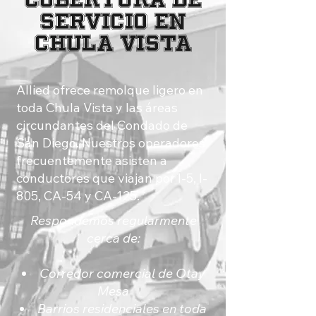
Servicio en
Chula Vista
Allied ofrece remolque ligero en
toda Chula Vista y las áreas
circundantes del Condado de
San Diego. Nuestros operadores
frecuentemente asisten a
conductores que viajan por I-5, I-
805, CA-54 y CA-125.
Respondemos regularmente
cerca de:
Corredor comercial de Otay
Mesa
Barrios residenciales en toda