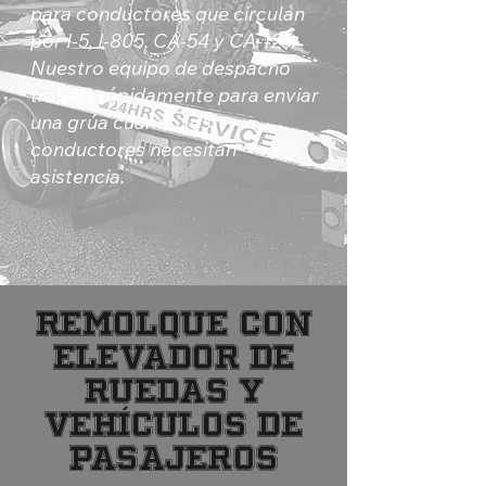
para conductores que circulan
por I-5, I-805, CA-54 y CA-125.
Nuestro equipo de despacho
trabaja rápidamente para enviar
una grúa cuando los
conductores necesitan
asistencia.
Remolque con
Elevador de
Ruedas y
Vehículos de
Pasajeros