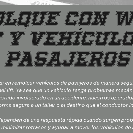
lque con 
t y Vehículo
Pasajeros
iza en remolcar vehículos de pasajeros de manera segu
el lift. Ya sea que un vehículo tenga problemas mecáni
stado involucrado en un accidente, nuestros operad
orma segura a un taller o al destino que el conductor i
ependen de una respuesta rápida cuando surgen prob
a minimizar retrasos y ayudar a mover los vehículos de