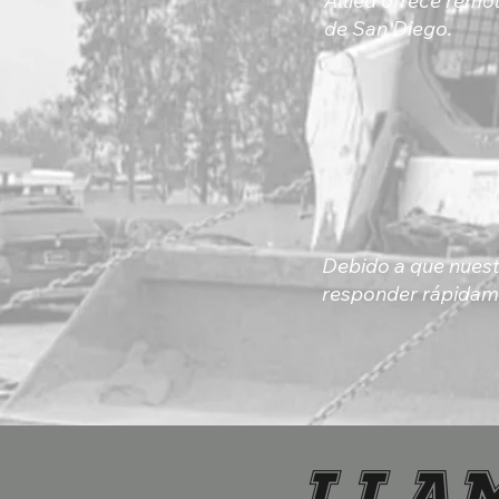
Allied ofrece remo
de San Diego.
Debido a que nuest
responder rápidam