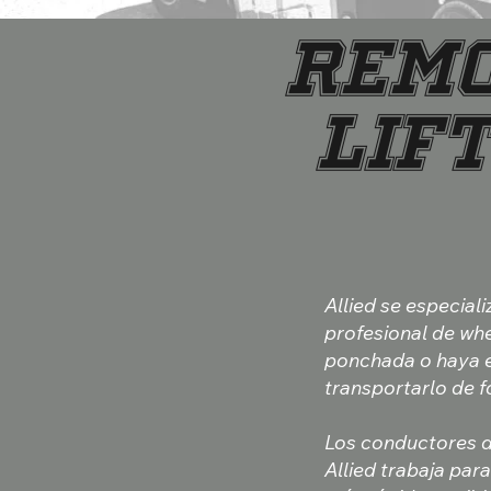
Remo
Lif
Allied se especial
profesional de whe
ponchada o haya e
transportarlo de f
Los conductores d
Allied trabaja par