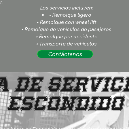
e.
Los servicios incluyen:
• Remolque ligero
• Remolque con wheel lift
• Remolque de vehículos de pasajeros
• Remolque por accidente
• Transporte de vehículos
Contáctenos
 de Servic
Escondido