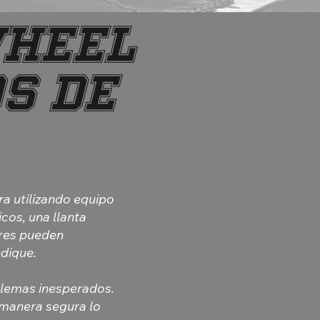
Wheel
s de
ra utilizando equipo
cos, una llanta
ores pueden
ndique.
lemas inesperados.
 manera segura lo