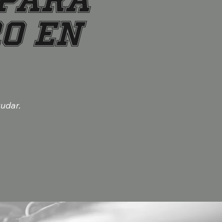
 para
o en
yudar.