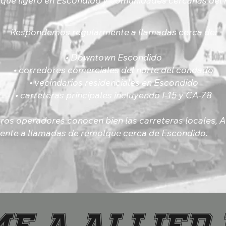
lque ligero en Escondido y comunidades cercanas del
Respondemos regularmente a llamadas cerca de:
• Downtown Escondido
• corredores comerciales del norte del condado
• vecindarios residenciales en Escondido
• carreteras principales incluyendo I-15 y CA-78
ros operadores conocen bien las carreteras locales, A
ente a llamadas de remolque cerca de Escondido.