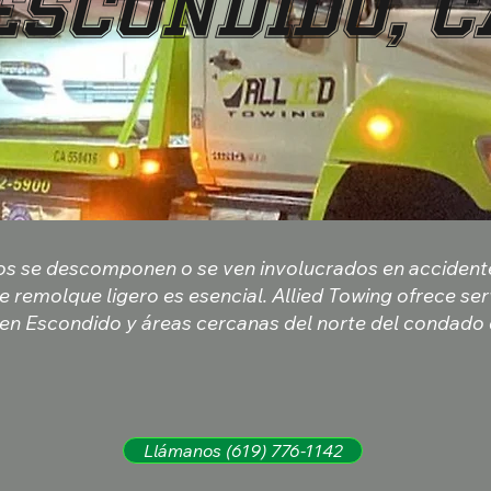
Escondido, C
os se descomponen o se ven involucrados en accidente
e remolque ligero es esencial. Allied Towing ofrece ser
 en Escondido y áreas cercanas del norte del condado
Llámanos (619) 776-1142