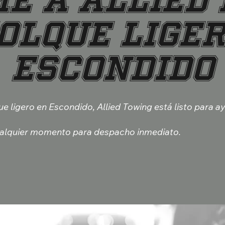
e a Allied
olque Liger
Escondido
e ligero en Escondido, Allied Towing está listo para a
alquier momento para despacho inmediato.