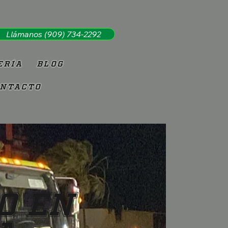
Llámanos (909) 734-2292
ería
Blog
ntacto
o en