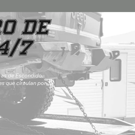
o de
4/7
ras de Escondido.
es que circulan por