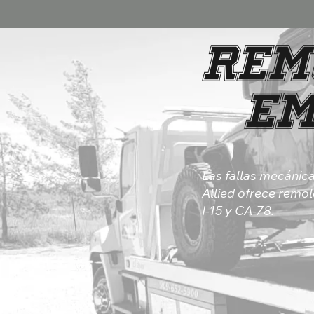
Rem
Em
Las fallas mecánic
Allied ofrece remo
I-15 y CA-78.