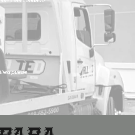
 norte del condado
llied puede