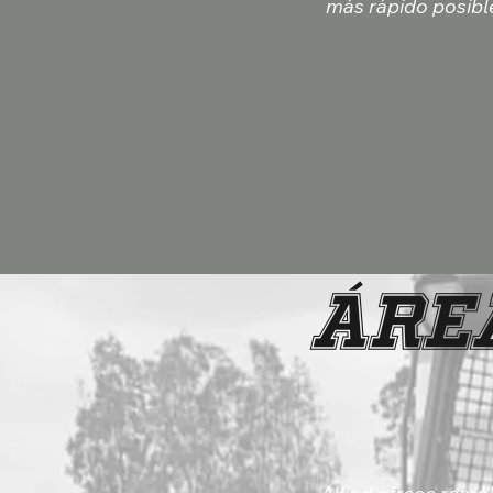
más rápido posibl
Área