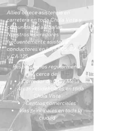
Allied ofrece asistencia en
carretera en toda Chula Vista y
comunidades aledañas.
Nuestros operadores
frecuentemente asisten a
conductores en I-5, I-805, CA-54
y CA-125.
Respondemos regularmente
cerca de:
Corredor de Otay Mesa
Áreas residenciales en toda
Chula Vista
Centros comerciales
Vías principales en toda la
ciudad