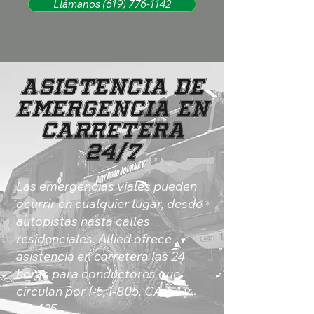
Llámanos (619) 776-1142
Asistencia de
Emergencia en
Carretera
24/7
Las emergencias viales pueden
ocurrir en cualquier lugar, desde
autopistas hasta calles
residenciales. Allied ofrece
asistencia en carretera las 24
horas para conductores que
circulan por I-5, I-805, CA-54 y
CA-125.