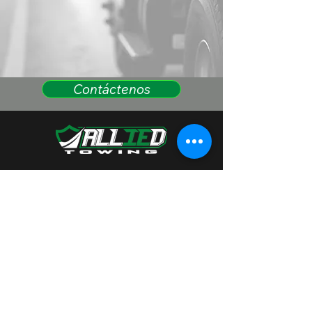
Contáctenos
(909) 734-2292
1335 W Rialto Ave, San
Bernardino, CA 92410
De propiedad familiar y arraigada en la
comunidad.
Atendemos a todos con respeto y
ofrecemos soporte completo en inglés y
español.