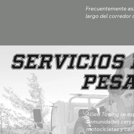
Frecuentemente asi
largo del corredor 
SERVICIOS 
PES
Allied Towing se es
comunidades cercan
motocicletas y cam