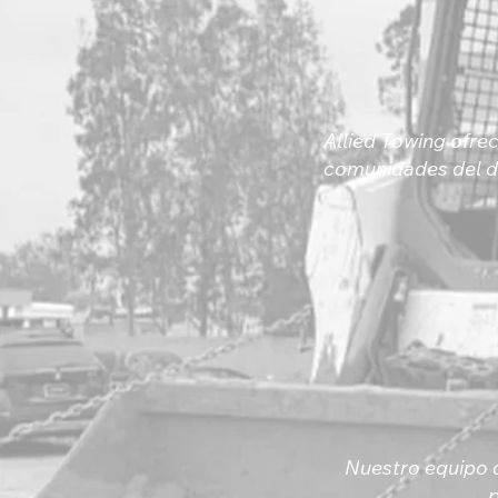
Allied Towing ofre
comunidades del d
Nuestro equipo d
p