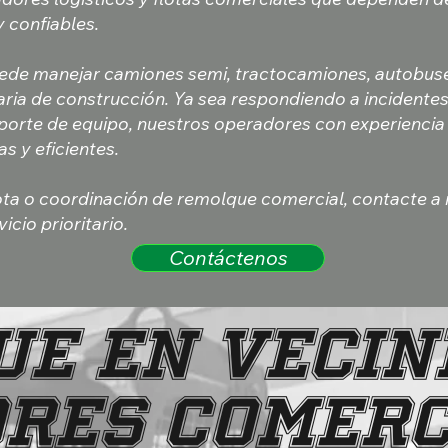
 confiables.
ede manejar camiones semi, tractocamiones, autobuse
aria de construcción. Ya sea respondiendo a incidentes
orte de equipo, nuestros operadores con experiencia
s y eficientes.
ota o coordinación de remolque comercial, contacte a
cio prioritario.
Contáctenos
E EN VECIN
RES COMERC