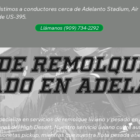
stimos a conductores cerca de Adelanto Stadium, Air 
de US-395.
Llámanos (909) 734-2292
DE REMOLQU
ADO EN ADE
pecializa en servicios de remolque liviano y pesado en
as del High Desert. Nuestro servicio liviano cubre au
ionetas pickup, mientras que nuestra flota pesada at