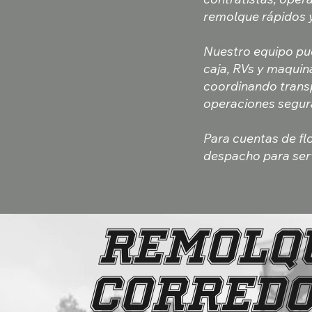
remolque rápidos y
Nuestro equipo pu
caja, RVs y maquin
coordinando transp
operaciones segura
Para cuentas de fl
despacho para servi
REMOLQU
CORREDO