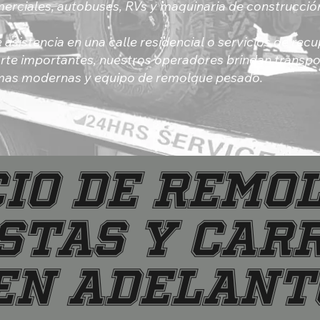
merciales, autobuses, RVs y maquinaria de construcció
 asistencia en una calle residencial o servicios de re
orte importantes, nuestros operadores brindan transp
rmas modernas y equipo de remolque pesado.
IO DE REMO
STAS Y CAR
EN ADELANT