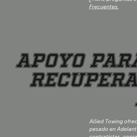
Frecuentes.
APOYO PAR
RECUPERA
Allied Towing ofre
pesado en Adelant
contratistas, oper