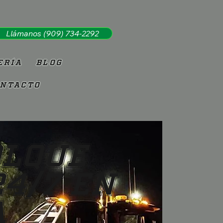
Llámanos (909) 734-2292
ería
Blog
ntacto
olque
24/7 en
A