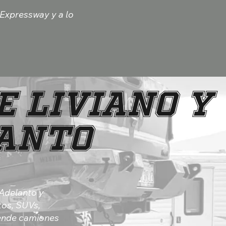
Expressway y a lo
E LIVIANO Y
LANTO
 Adelanto y
tos, SUVs,
iende camiones