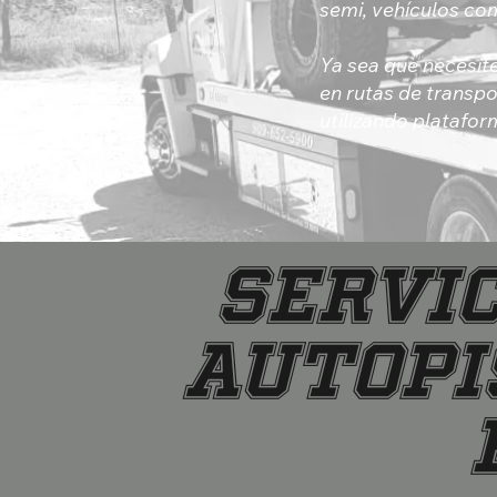
semi, vehículos co
Ya sea que necesite
en rutas de transp
utilizando platafo
SERVIC
AUTOPI