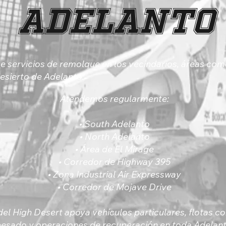
ADELANTO
ce servicios de remolque en los vecindarios, áreas com
esierto de Adelanto.
Atendemos regularmente:
• South Adelanto
• North Adelanto
• Área de El Mirage
• Corredor de Highway 395
• Zona Industrial Air Expressway
• Corredor de Mojave Drive
el High Desert apoya vehículos particulares, flotas c
esado y operaciones de recuperación en toda Adelant