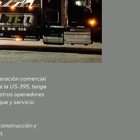
peración comercial
e la US-395, tenga
estros operadores
ue y servicio
construcción y
t.