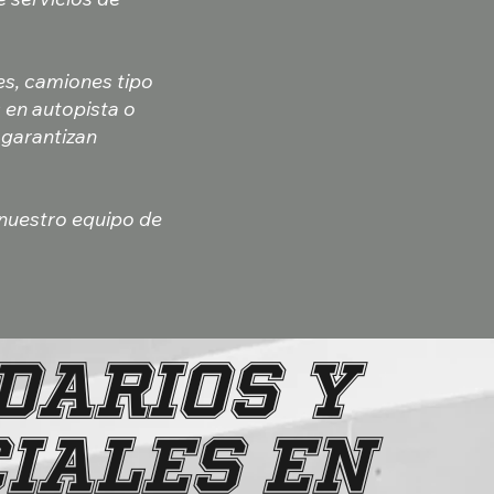
s, camiones tipo
 en autopista o
 garantizan
 nuestro equipo de
DARIOS Y
IALES EN