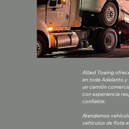
Allied Towing ofre
en toda Adelanto y 
un camión comercia
con experiencia re
confiable.
Atendemos vehículo
vehículos de flota 