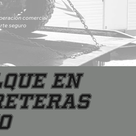
n.
cuperación comercial
orte seguro
LQUE EN
RETERAS
O