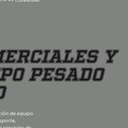
MERCIALES Y
IPO PESADO
O
ción de equipo
sporte,
 servicios de