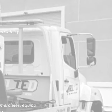
erciales y
omerciales, equipo
o.