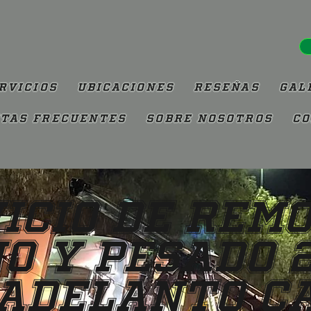
rvicios
Ubicaciones
Reseñas
Gal
tas Frecuentes
Sobre Nosotros
Co
icio de Rem
o y Pesado 
Adelanto C