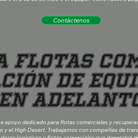
Contáctenos
A FLOTAS CO
CIÓN DE EQU
EN ADELANT
ce apoyo dedicado para flotas comerciales y recupera
o y el High Desert. Trabajamos con compañías de tran
adores logísticos y flotas comerciales que dependen de