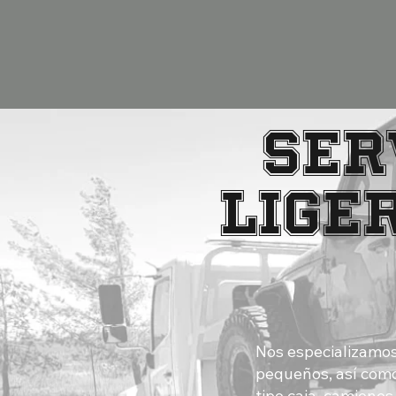
Ser
lige
Nos especializamos
pequeños, así como
tipo caja, camiones