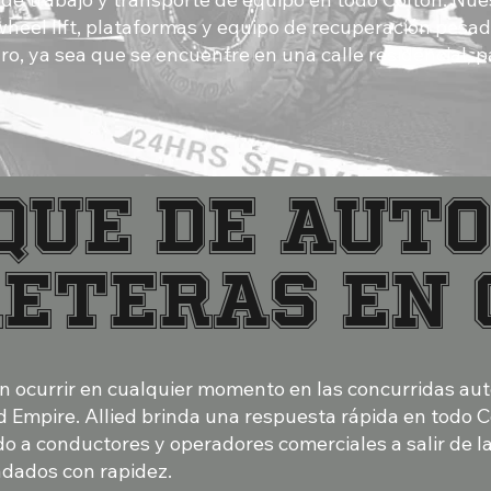
wheel lift, plataformas y equipo de recuperación pesa
o, ya sea que se encuentre en una calle residencial, pa
que de auto
reteras en 
n ocurrir en cualquier momento en las concurridas aut
d Empire. Allied brinda una respuesta rápida en todo C
o a conductores y operadores comerciales a salir de l
adados con rapidez.