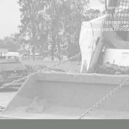
Nuestros servicios
industriales y dist
servicio ligero o 
trabaja para brinda