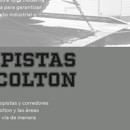
da para garantizar
tio industrial o
pistas
Colton
opistas y corredores
olton y las áreas
a vía de manera