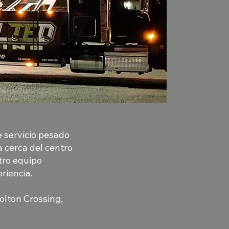
e servicio pesado
a cerca del centro
tro equipo
riencia.
olton Crossing,