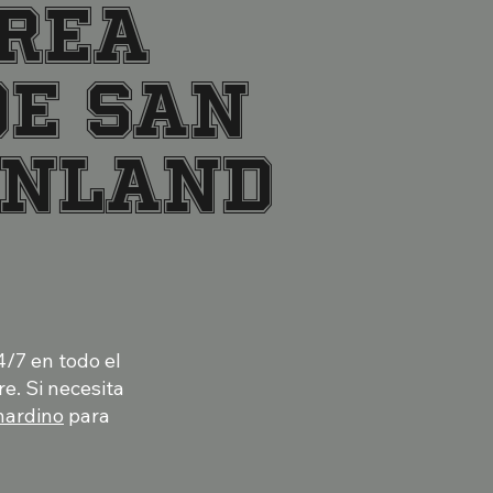
área
de San
Inland
4/7 en todo el
e. Si necesita
nardino
para