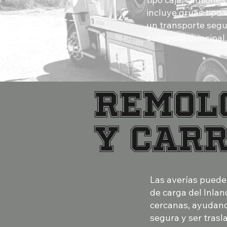
incluye grúas tipo 
un transporte segur
autopista principal.
Remol
y car
Las averías puede
de carga del Inlan
cercanas, ayudand
segura y ser trasl