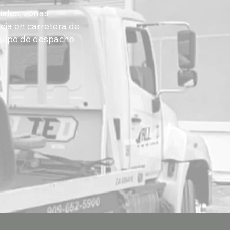
iales, zonas
ncia en carretera de
equipo de despacho