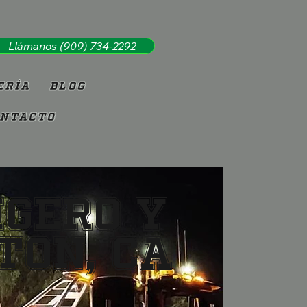
Llámanos (909) 734-2292
ería
Blog
ntacto
igero y
ton, CA