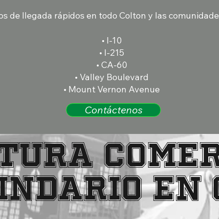
os de llegada rápidos en todo Colton y las comunidade
• I-10
• I-215
• CA-60
• Valley Boulevard
• Mount Vernon Avenue
Contáctenos
tura comer
indario en