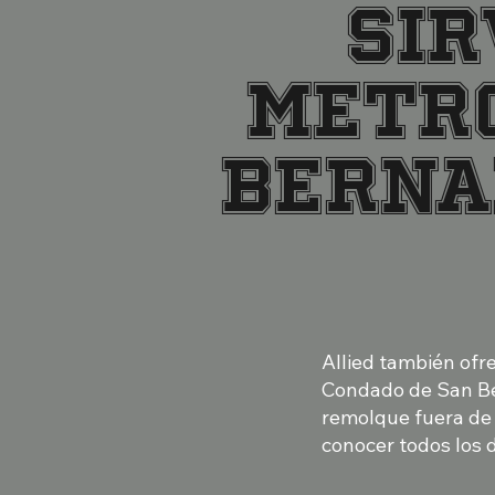
Sir
metro
Berna
Allied también ofre
Condado de San Ber
remolque fuera de 
conocer todos los 