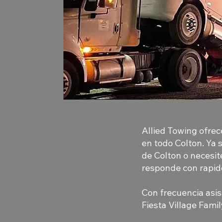
Allied Towing ofrec
en todo Colton. Ya 
de Colton o necesit
responde con rapide
Con frecuencia asis
Fiesta Village Famil