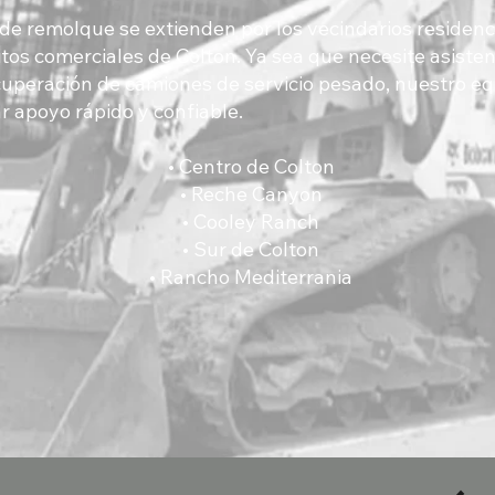
 de remolque se extienden por los vecindarios residenc
ritos comerciales de Colton. Ya sea que necesite asiste
recuperación de camiones de servicio pesado, nuestro 
r apoyo rápido y confiable.
• Centro de Colton
• Reche Canyon
• Cooley Ranch
• Sur de Colton
• Rancho Mediterrania