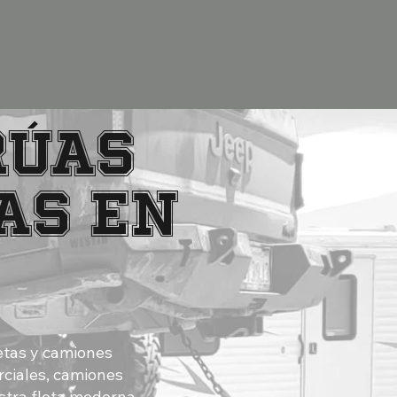
rúas
as en
etas y camiones
rciales, camiones
estra flota moderna