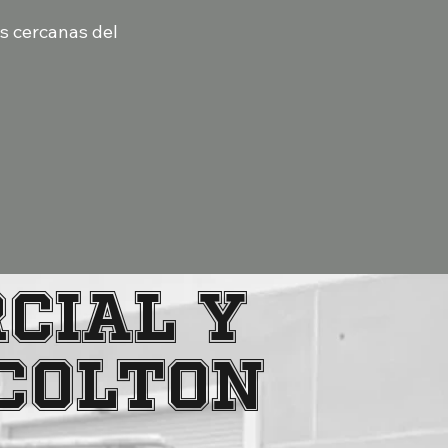
s cercanas del
cial y
 Colton