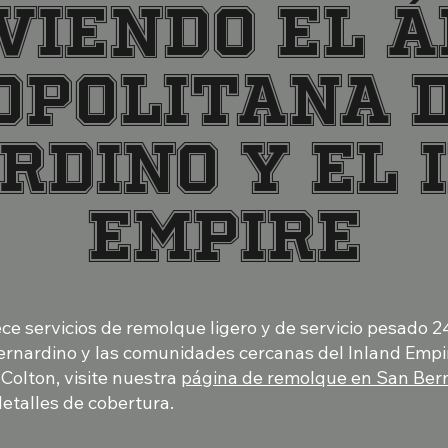
viendo el 
politana 
rdino y el 
Empire
ce servicios de remolque ligero y de servicio pesado 2
nardino y las comunidades cercanas del Inland Empir
Colton, visite nuestra
página de remolque en San Ber
detalles de cobertura.