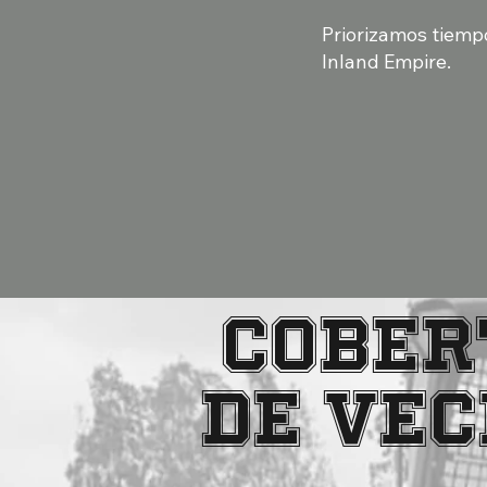
Priorizamos tiemp
Inland Empire.
Cober
de vec