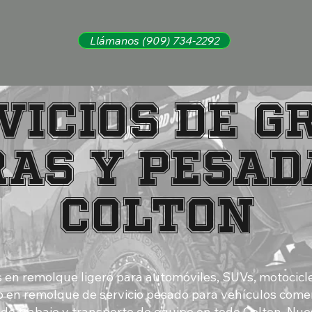
Llámanos (909) 734-2292
vicios de g
ras y pesad
Colton
 en remolque ligero para automóviles, SUVs, motocicl
 en remolque de servicio pesado para vehículos come
 de trabajo y transporte de equipo en todo Colton. Nu