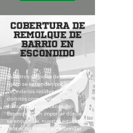
COBERTURA DE
REMOLQUE DE
BARRIO EN
ESCONDIDO
Nuestros servicios de remolque
ligero se extienden por los
vecindarios residenciales,
distritos comerciales y
comunidades cercanas de
Escondido. Sin importar dónde
se encuentre, nuestro equipo de
despacho trabaja para brindar