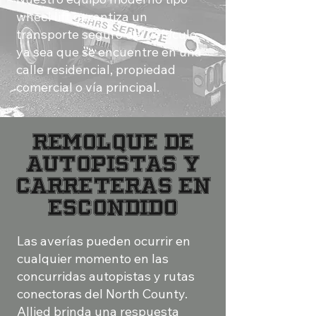
wheel lift garantiza un
transporte seguro del vehículo,
ya sea que se encuentre en una
calle residencial, propiedad
comercial o vía principal.
REMOLQUE DE
AUTOPISTAS Y
CARRETERAS EN
ESCONDIDO
Las averías pueden ocurrir en
cualquier momento en las
concurridas autopistas y rutas
conectoras del North County.
Allied brinda una respuesta