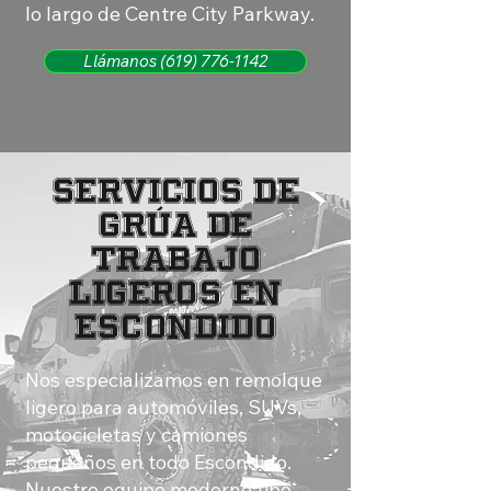
lo largo de Centre City Parkway.
Llámanos (619) 776-1142
SERVICIOS DE
GRÚA DE
TRABAJO
LIGEROS EN
ESCONDIDO
Nos especializamos en remolque
ligero para automóviles, SUVs,
motocicletas y camiones
pequeños en todo Escondido.
Nuestro equipo moderno tipo