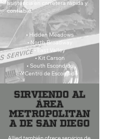
asistencia en carretera rápida y
confiable.
• Hidden Meadows
• North Broadway
• East Valley
• Kit Carson
• South Escondido
• Centro de Escondido
Sirviendo al
área
metropolitan
a de San Diego
Allied también ofrece servicios de