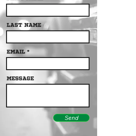
Last Name
Email
Message
Send