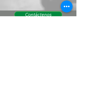
Contáctenos
(909) 734-2292
1335 W Rialto Ave, San
Bernardino, CA 92410
De propiedad familiar y arraigada en la
comunidad.
Atendemos a todos con respeto y
ofrecemos soporte completo en inglés y
español.
Hablamos español.
Política de Privacidad
Declaración de Accesibilidad