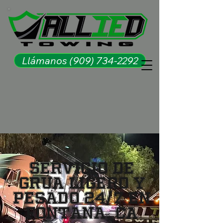
Llámanos (909) 734-2292
Servicio de
Grúa Ligero y
Pesado 24/7 en
Fontana, CA