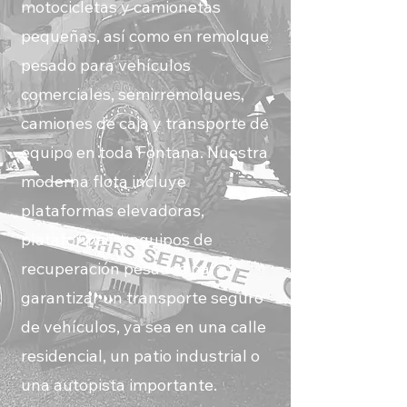
motocicletas y camionetas
pequeñas, así como en remolque
pesado para vehículos
comerciales, semirremolques,
camiones de caja y transporte de
equipo en toda Fontana. Nuestra
moderna flota incluye
plataformas elevadoras,
plataformas y equipos de
recuperación pesados para
garantizar un transporte seguro
de vehículos, ya sea en una calle
residencial, un patio industrial o
una autopista importante.