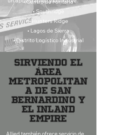
un apoyo rápido y confiable.
• Centro de Fontana
• Southridge
• Hunters Ridge
• Lagos de Sierra
• Distrito Logístico Industrial
Sirviendo el
área
metropolitan
a de San
Bernardino y
el Inland
Empire
Allied también ofrece servicio de