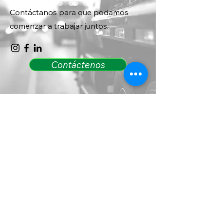
Contáctanos para que podamos
comenzar a trabajar juntos.
Contáctenos
Contáctenos
(909) 734-2292
1335 W Rialto Ave, San
Bernardino, CA 92410