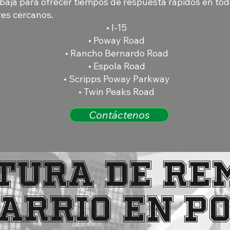
baja para ofrecer tiempos de respuesta rápidos en tod
res cercanos.
• I-15
• Poway Road
• Rancho Bernardo Road
• Espola Road
• Scripps Poway Parkway
• Twin Peaks Road
Contáctenos
TURA DE RE
BARRIO EN P