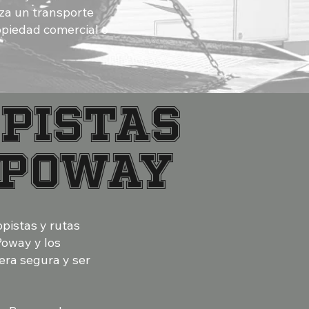
za un transporte
opiedad comercial o
PISTAS
 POWAY
pistas y rutas
Poway y los
era segura y ser