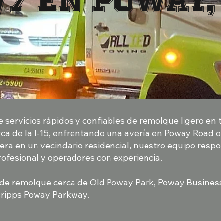
/7 en Poway,
e servicios rápidos y confiables de remolque ligero en
ca de la I-15, enfrentando una avería en Poway Road o
tera en un vecindario residencial, nuestro equipo resp
rofesional y operadores con experiencia.
 de remolque cerca de Old Poway Park, Poway Business 
cripps Poway Parkway.