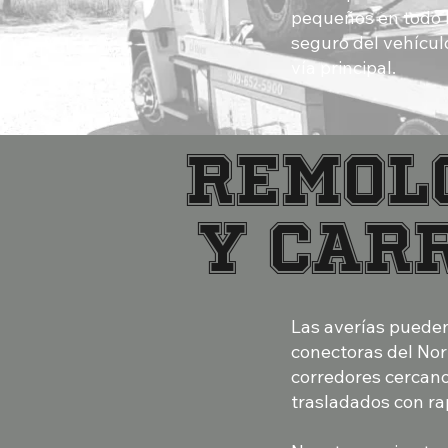
pequeños en todo P
seguro del vehícul
vía principal.
REMOL
Y CAR
Las averías pueden
conectoras del Nor
corredores cercano
trasladados con ra