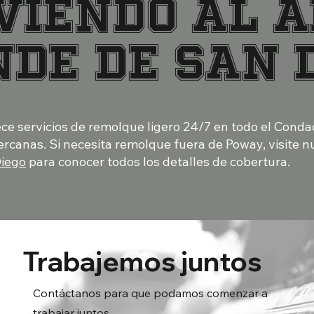
VIENDO AL 
DE DE SAN 
ece servicios de remolque ligero 24/7 en todo el Cond
rcanas. Si necesita remolque fuera de Poway, visite 
Diego
para conocer todos los detalles de cobertura.
Trabajemos juntos
Contáctanos para que podamos comenzar a
trabajar juntos.