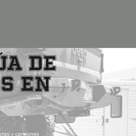
ÚA DE
S EN
etas y camiones