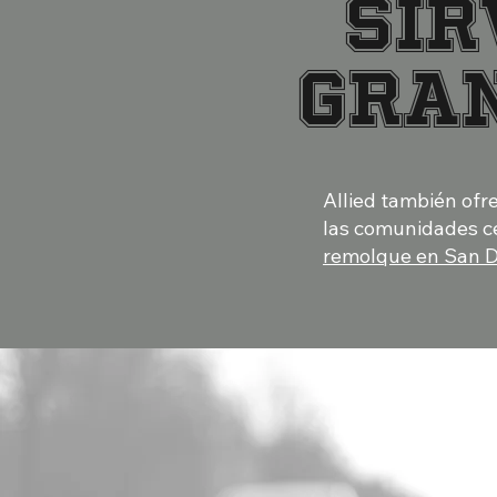
SIR
GRAN
Allied también ofr
las comunidades ce
remolque en San 