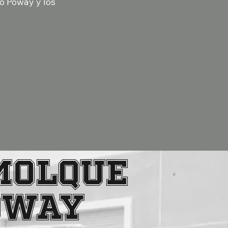
o Poway y los
MOLQUE
OWAY