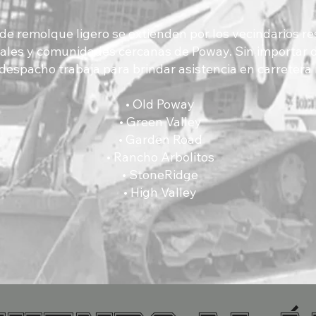
de remolque ligero se extienden por los vecindarios re
ales y comunidades cercanas de Poway. Sin importar 
despacho trabaja para brindar asistencia en carretera 
• Old Poway
• Green Valley
• Garden Road
• Rancho Arbolitos
• StoneRidge
• High Valley