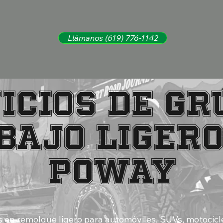
Llámanos (619) 776-1142
ICIOS DE GR
BAJO LIGERO
POWAY
 en remolque ligero para automóviles, SUVs, motocicl