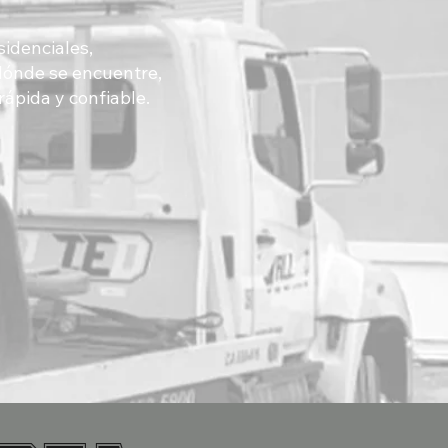
sidenciales,
dónde se encuentre,
rápida y confiable.