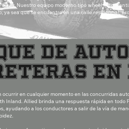
oway. Nuestro equipo moderno tipo wheel lift garanti
o, ya sea que se encuentre en una calle residencial, pr
QUE DE AUTO
RETERAS EN
 ocurrir en cualquier momento en las concurridas auto
th Inland. Allied brinda una respuesta rápida en todo 
s, ayudando a los conductores a salir de la vía de man
pidez.