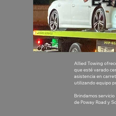
24
Allied Towing ofrec
que esté varado cer
asistencia en carre
utilizando equipo p
Brindamos servicio
de Poway Road y S