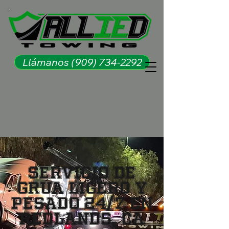
Llámanos (909) 734-2292
Servicio de
Grúa Ligero y
Pesado 24/7 en
Redlands, CA