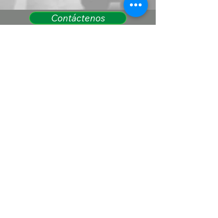
Contáctenos
(909) 734-2292
1335 W Rialto Ave, San
Bernardino, CA 92410
De propiedad familiar y arraigada en la
comunidad.
Atendemos a todos con respeto y
ofrecemos soporte completo en inglés y
español.
Hablamos español.
Política de Privacidad
Declaración de Accesibilidad
© 2025 por