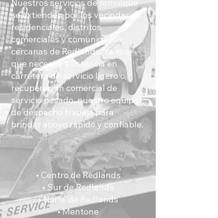
Nuestros servicios de remolque
se extienden por los vecindarios
residenciales, distritos
comerciales y comunidades
cercanas de Redlands. Ya sea
que necesite asistencia en
carretera de servicio ligero o
recuperación comercial de
servicio pesado, nuestro equipo
de despacho trabaja para
brindar apoyo rápido y confiable.
• Centro de Redlands
• Sur de Redlands
• Norte de Redlands
• Mentone