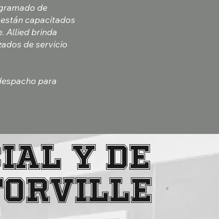
rogramado de
 están capacitados
. Allied brinda
zados de servicio
 despacho para
ial y de
torville