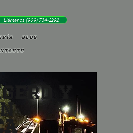
Llámanos (909) 734-2292
ería
Blog
ntacto
igero y
en
CA