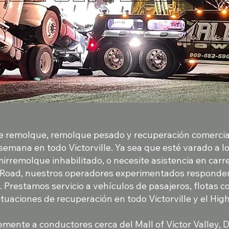
ce remolque, remolque pesado y recuperación comercial
a semana en todo Victorville. Ya sea que esté varado a lo 
rremolque inhabilitado, o necesite asistencia en carre
 Road, nuestros operadores experimentados responde
 Prestamos servicio a vehículos de pasajeros, flotas c
ituaciones de recuperación en todo Victorville y el Hig
mente a conductores cerca del Mall of Victor Valley, D