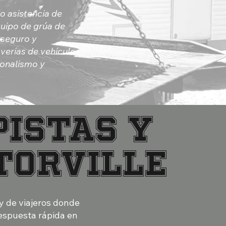
o asistencia de
quipo de grúa de
 seguro y
verías de vehículos
ionalismo y
istas y
torville
 y de viajeros donde
respuesta rápida en