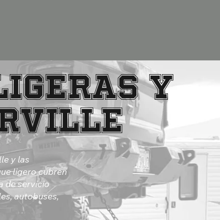
ligeras y
rville
le y las
ue ligero cubren
 de servicio
es, autobuses,