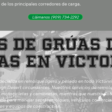
o de los principales corredores de carga.
Llámanos (909) 734-2292
s de grúas 
as en Victo
pecializa en remolque ligero y pesado en todo Victorvil
gh Desert circundantes. Nuestros servicios de remolq
 motocicletas y camionetas, mientras que nuestra flota
da para manejar semirremolques, vehículos comercial
vos y equipos de construcción.