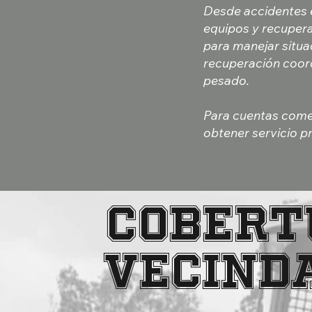
Desde accidentes e
equipos y recupera
para manejar situa
recuperación coord
pesado.
Para cuentas come
obtener servicio pri
Cobert
vecinda