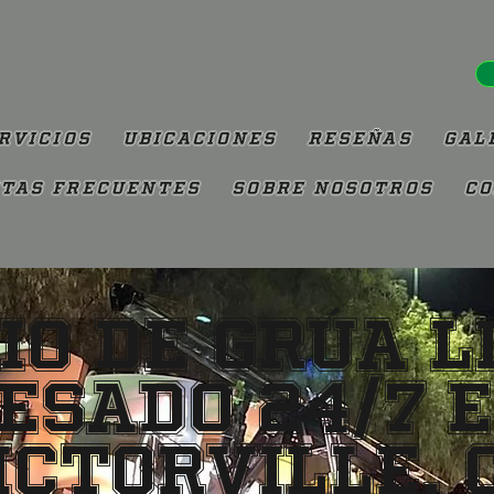
rvicios
Ubicaciones
Reseñas
Gal
tas Frecuentes
Sobre Nosotros
Co
io de Grúa L
esado 24/7 
ictorville, 