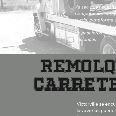
Ya sea que necesite
recuperación compl
rueda, plataforma 
protegido. Nuestro
de pasajeros hasta
eficiencia.
Remolq
carrete
Victorville se enc
las averías puede