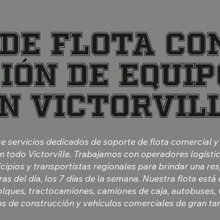
DE FLOTA CO
IÓN DE EQUI
N VICTORVIL
ce servicios dedicados de soporte de flota comercial 
 todo Victorville. Trabajamos con operadores logístic
cipios y transportistas regionales para brindar una r
ras del día, los 7 días de la semana. Nuestra flota est
lques, tractocamiones, camiones de caja, autobuses, 
os de construcción y vehículos comerciales de gran t