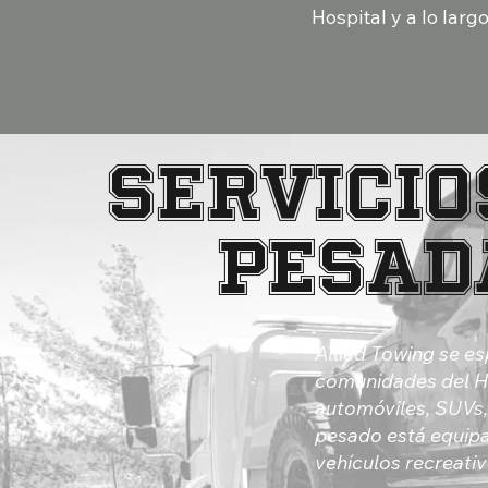
Hospital y a lo larg
Servicio
pesad
Allied Towing se es
comunidades del Hi
automóviles, SUVs,
pesado está equipa
vehículos recreati