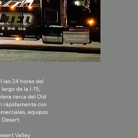
 las 24 horas del
largo de la I-15,
tera cerca del Old
n rápidamente con
omerciales, equipos
h Desert.
esert Valley