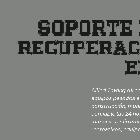
SOPORTE 
RECUPERAC
E
Allied Towing ofre
equipos pesados en
construcción, muni
confiable las 24 ho
manejar semirremo
recreativos, equip