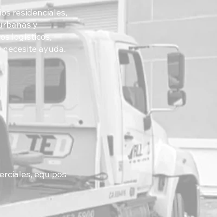
ios residenciales,
burbanas y
s logísticos,
e necesite ayuda.
erciales, equipos