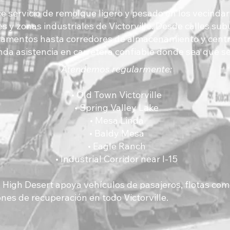
e servicio de remolque ligero y pesado en los vecindar
es y zonas industriales de Victorville. Desde calles su
amentos hasta corredores de almacenamiento y centro
nda asistencia en carretera confiable donde sea que s
Atendemos regularmente:
• Old Town Victorville
• Spring Valley Lake
• Mesa Linda
• Baldy Mesa
• Eagle Ranch
• Industrial Corridor near I-15
 High Desert apoya vehículos de pasajeros, flotas com
nes de recuperación en todo Victorville.