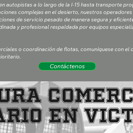
n autopistas a lo largo de la I-15 hasta transporte p
ciones complejas en el desierto, nuestros operadores
ciones de servicio pesado de manera segura y eficiente
inada y profesional respaldada por equipos especiali
rciales o coordinación de flotas, comuníquese con el
oritario.
Contáctenos
ura comerc
rio en Vic