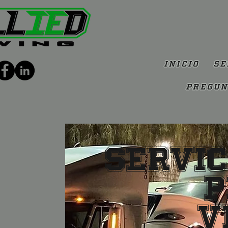
Inicio
Se
Pregun
Servic
P
V