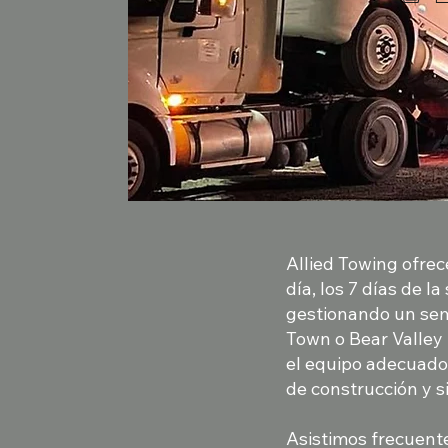
Allied Towing ofre
día, los 7 días de l
gestionando un semi
Town o Bear Valley
el equipo adecuado.
de construcción y s
Asistimos frecuente