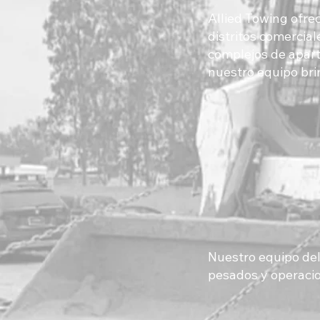
Allied Towing ofrec
distritos comercial
complejos de apart
nuestro equipo bri
Nuestro equipo del
pesados y operacio