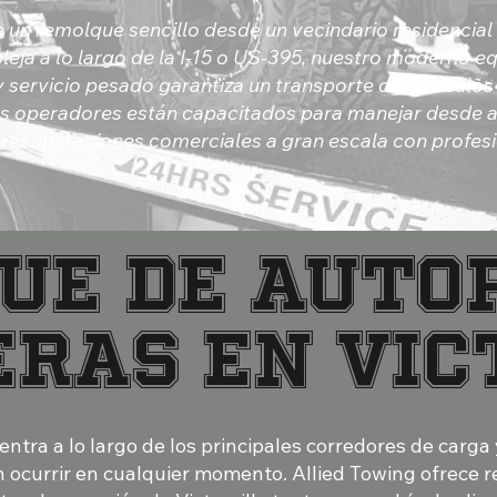
 un remolque sencillo desde un vecindario residencial 
eja a lo largo de la I-15 o US-395, nuestro moderno e
y servicio pesado garantiza un transporte de vehículos
s operadores están capacitados para manejar desde a
 recuperaciones comerciales a gran escala con profes
ue de autop
ras en Vic
uentra a lo largo de los principales corredores de carga
n ocurrir en cualquier momento. Allied Towing ofrece 