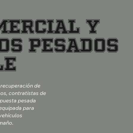
MERCIAL Y
POS PESADOS
LE
y recuperación de
os, contratistas de
espuesta pesada
á equipada para
vehículos
amaño.