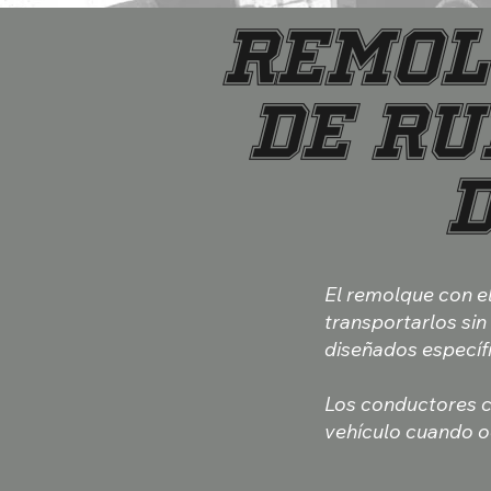
Remol
de Ru
El remolque con e
transportarlos sin 
diseñados específ
Los conductores co
vehículo cuando o