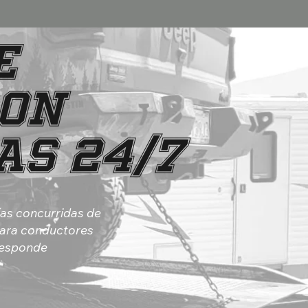
e
con
as 24/7
ías concurridas de
 para conductores
 responde