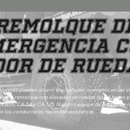
Remolque d
ergencia 
or de Rued
culares pueden ocurrir en cualquier momento en las v
d ofrece remolque con elevador de ruedas las 24 horas
-5, I-805, CA-54 y CA-125. Nuestro equipo de despacho
 los conductores necesitan asistencia.