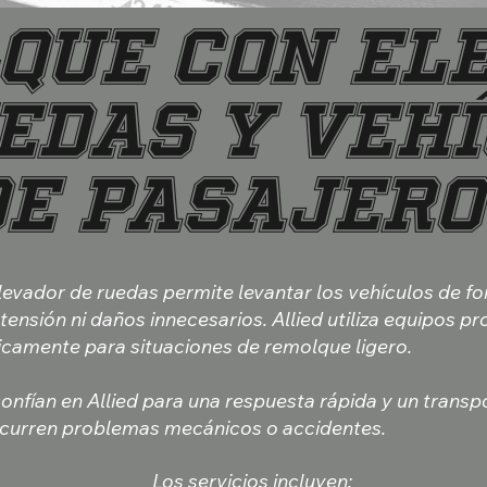
que con El
edas y Veh
de Pasajero
levador de ruedas permite levantar los vehículos de f
tensión ni daños innecesarios. Allied utiliza equipos pr
icamente para situaciones de remolque ligero.
nfían en Allied para una respuesta rápida y un transp
curren problemas mecánicos o accidentes.
Los servicios incluyen: