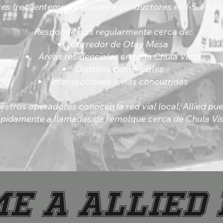
s frecuentemente asisten a conductores en I-5, I-805
Respondemos regularmente cerca de:
Corredor de Otay Mesa
Áreas residenciales en toda Chula Vista
Distritos comerciales
Intersecciones y vías concurridas
stros operadores conocen la red vial local, Allied p
ápidamente a llamadas de remolque cerca de Chula Vis
e a Allied