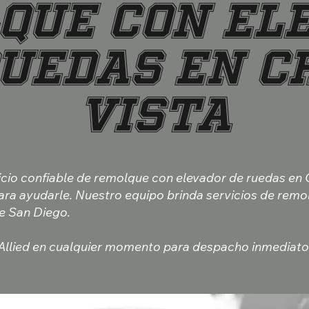
que con El
Ruedas en C
Vista
icio confiable de remolque con elevador de ruedas en C
para ayudarle. Nuestro equipo brinda servicios de remo
e San Diego.
llied en cualquier momento para despacho inmediato