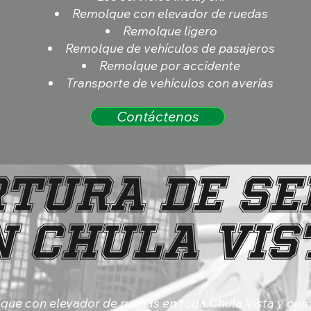
Remolque con elevador de ruedas
Remolque ligero
Remolque de vehículos de pasajeros
Remolque por accidente
Transporte de vehículos con averías
Contáctenos
tura de Se
n Chula Vis
lque con elevador de ruedas en toda Chula Vista y co