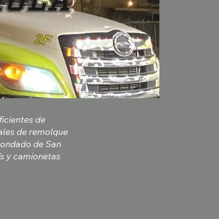
hula
icientes de
nales de remolque
 Condado de San
Vs y camionetas