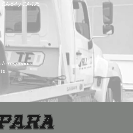
, CA-54 y CA-125.
uede responder
ta.
 para