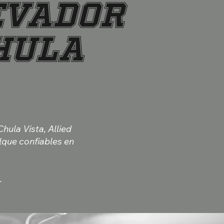
evador
hula
hula Vista, Allied
lque confiables en
.