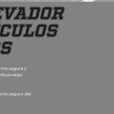
evador
ículos
s
orma segura y
ofesionales
orte seguro del