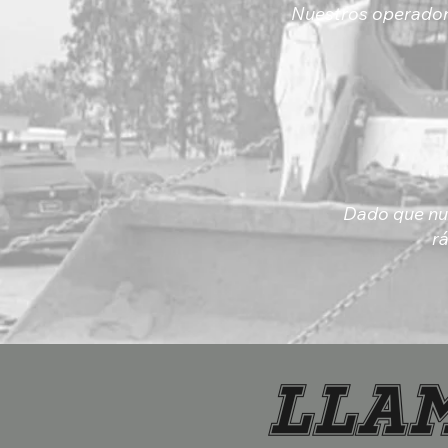
Nuestros operadore
Dado que nue
r
Llam