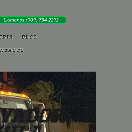
Llámanos (909) 734-2292
ería
Blog
ntacto
evador