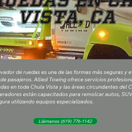
Ruedas en C
Vista, CA
vador de ruedas es una de las formas más seguras y ef
de pasajeros. Allied Towing ofrece servicios profesio
edas en toda Chula Vista y las áreas circundantes del
eradores están capacitados para remolcar autos, SU
gura utilizando equipos especializados.
Llámanos (619) 776-1142