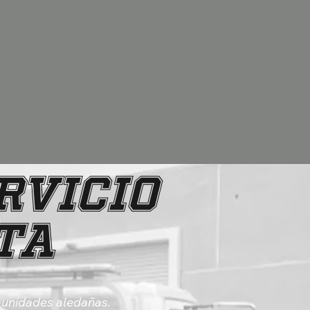
rvicio
ta
munidades aledañas.