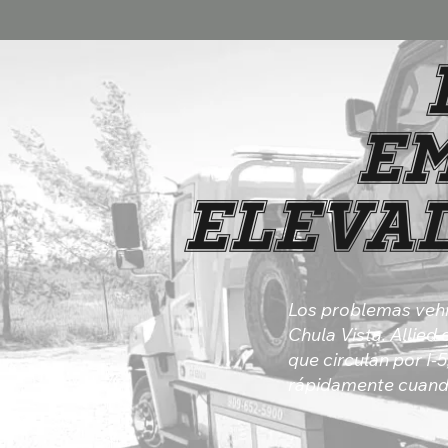
Em
Elevad
Los problemas vehi
Chula Vista. Allie
que circulan por I
rápidamente cuando