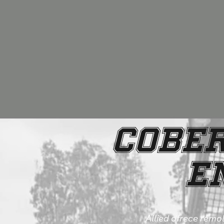
Cober
e
Allied ofrece remo