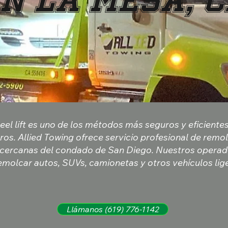
n La Mesa, 
el lift es uno de los métodos más seguros y eficiente
ros. Allied Towing ofrece servicio profesional de remol
 cercanas del condado de San Diego. Nuestros operad
emolcar autos, SUVs, camionetas y otros vehículos li
Llámanos (619) 776-1142