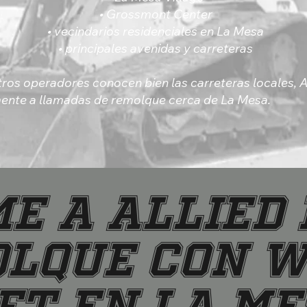
• Grossmont Center
• vecindarios residenciales en La Mesa
• principales avenidas y carreteras
tros operadores conocen bien las carreteras locales, A
ente a llamadas de remolque cerca de La Mesa.
e a Allied
lque con 
ft en La M