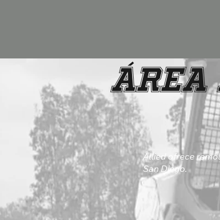
Área 
Allied ofrece remo
San Diego.