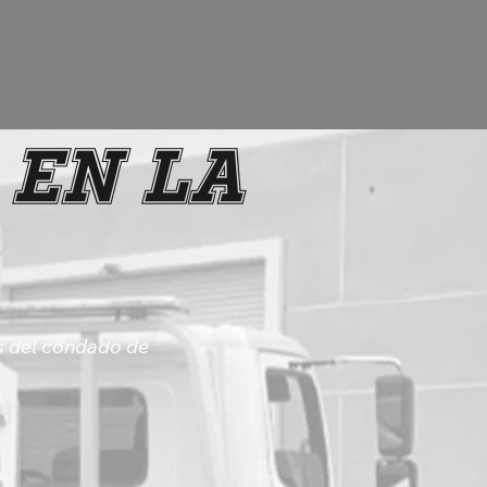
 en La
s del condado de