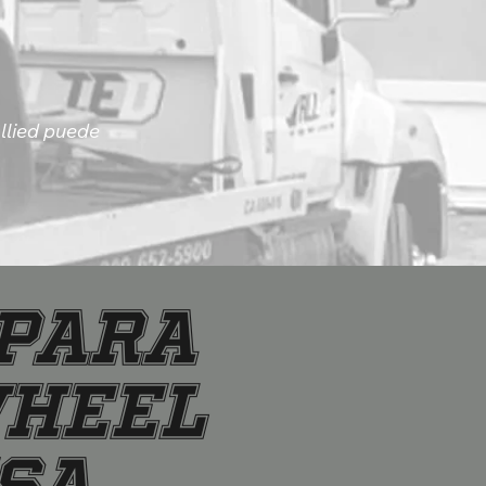
llied puede
 para
Wheel
esa