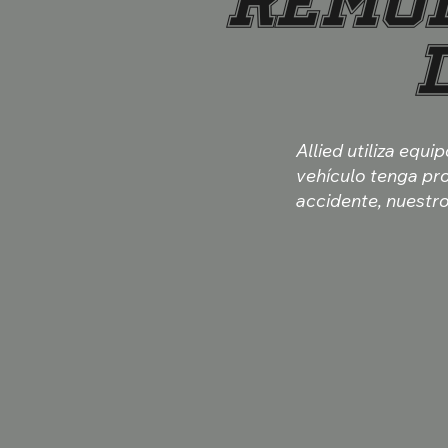
Remo
Allied utiliza equi
vehículo tenga pr
accidente, nuestr