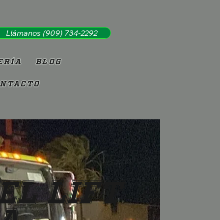
Llámanos (909) 734-2292
ería
Blog
ntacto
el Lift