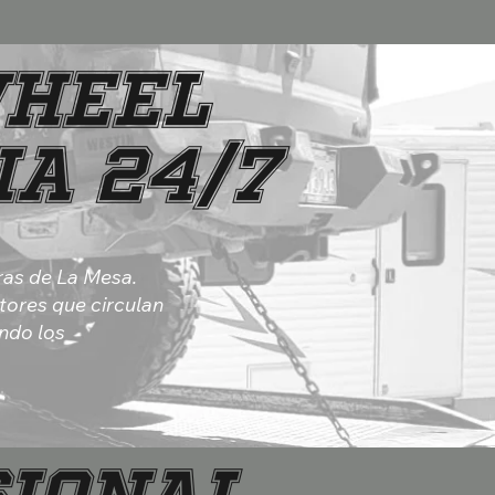
Wheel
ia 24/7
ras de La Mesa.
ctores que circulan
ndo los