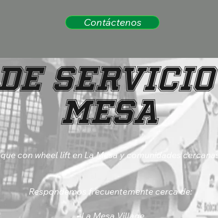
Contáctenos
de Servicio
Mesa
lque con wheel lift en La Mesa y comunidades cercana
Respondemos frecuentemente cerca de:
• La Mesa Village