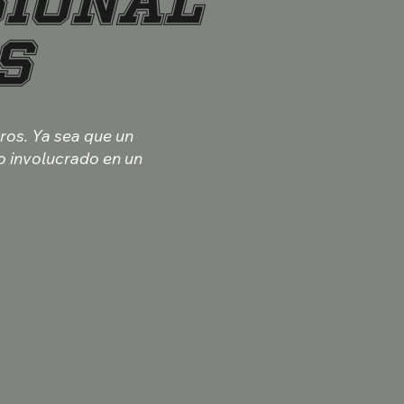
ional
s
eros. Ya sea que un
o involucrado en un