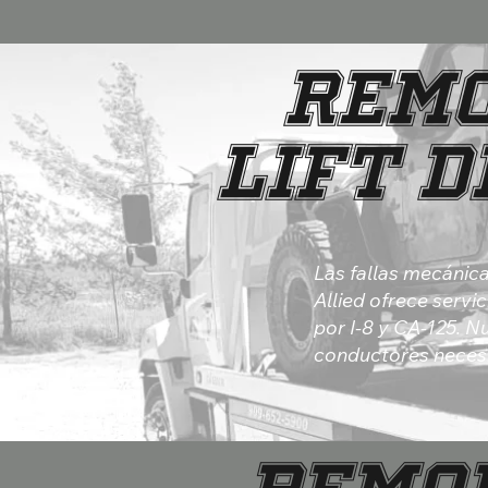
Remo
Lift d
Las fallas mecánic
Allied ofrece servi
por I-8 y CA-125. 
conductores neces