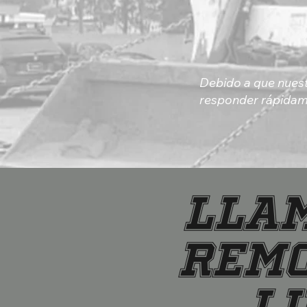
​Debido a que nues
responder rápidam
Llam
Remo
Li