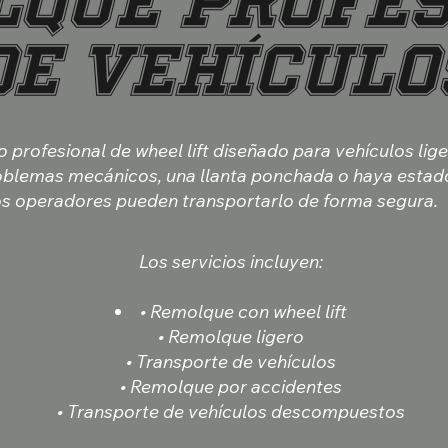
lque Profes
de Vehículo
po profesional de wheel lift diseñado para vehículos lig
oblemas mecánicos, una llanta ponchada o haya estad
os operadores pueden transportarlo de forma segura.
Los servicios incluyen:
• Remolque con wheel lift
• Remolque ligero
• Transporte de vehículos
• Remolque por accidentes
• Transporte de vehículos descompuestos