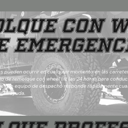
lque con 
e Emergenc
as pueden ocurrir en cualquier momento en las carrete
cio de remolque con wheel lift las 24 horas para condu
Nuestro equipo de despacho responde rápidamente cua
itan ayuda.