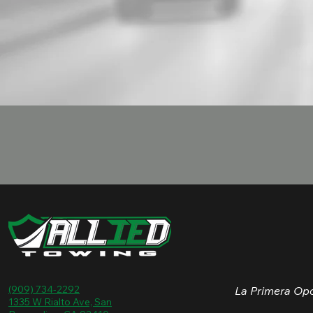
(909) 734-2292
La Primera Opc
1335 W Rialto Ave, San